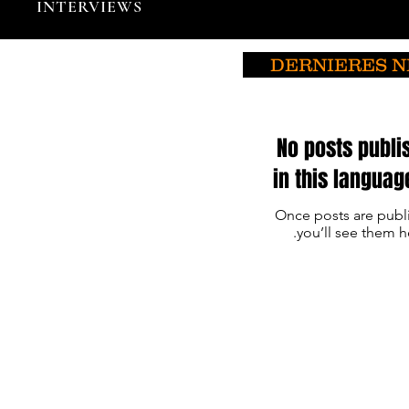
INTERVIEWS
DERNIERES 
No posts publi
in this languag
Once posts are publ
you’ll see them h