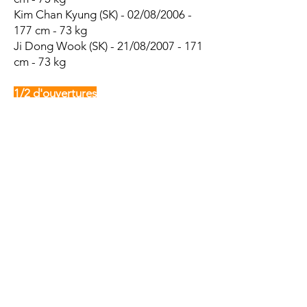
Kim Chan Kyung (SK) - 02/08/2006 -
177 cm - 73 kg
Ji Dong Wook (SK) - 21/08/2007 - 171
cm - 73 kg
1/2 d'ouvertures
Hong Min Hyeo
k
(SK) - 03/08/2004 -
175 cm - 78 kg
Lee Chan Hee (SK) - 21/03/2005 - 181
cm - 83 kg
Song Jae Young (SK) - 18/07/2005 -
182 cm - 83 kg
Yu Seong Ho (SK) - 14/12/2006 - 181
cm - 87 kg
Centres
Kim Jung Wook (SK) - 24/01/2003 -