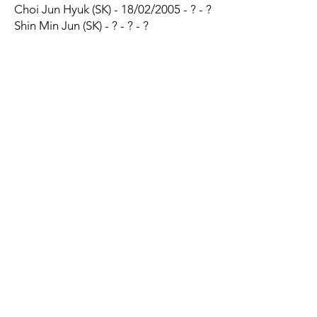
Choi Jun Hyuk (SK) - 18/02/2005 - ? - ?
Shin Min Jun (SK) - ? - ? - ?
1/2 de mêlées
Jeong Jae Min (SK) - 21/10/2005 - ? -
?
Kim Byung Hee (SK) - ? - ? - ?
1/2 d'ouvertures
Kim Ji Hwan (SK) - 21/09/2004 - ? - ?
Centres
Sim Hyun Suk (SK) - 26/08/2005 - ? - ?
Byun Yu Gwan (SK) - 31/07/2006 - ? - ?
Jeon Hae Chan (SK) - ? - ? - ?