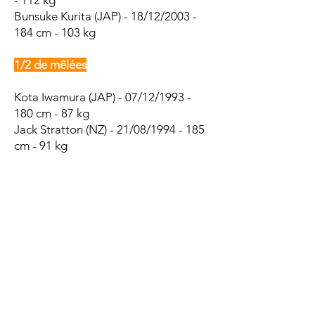
- 112 kg
Bunsuke Kurita (JAP) - 18/12/2003 -
184 cm - 103 kg
1/2 de mêlées
Kota Iwamura (JAP) - 07/12/1993 -
180 cm - 87 kg
Jack Stratton (NZ) - 21/08/1994 - 185
cm - 91 kg
Yoshiki Yoshioka (JAP) - 17/03/2001 -
167 cm - 75 kg
Brad Weber (NZ, 18 caps) -
17/01/1991 - 172 cm - 75 kg
Dai Kawahara (JAP) - 18/02/2004 -
173 cm - 76 kg
1/2 d'ouvertures
Shinnosuke Yamashita (JAP) -