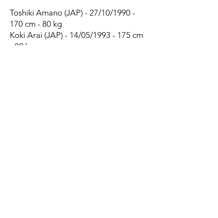
Toshiki Amano (JAP) - 27/10/1990 -
170 cm - 80 kg
Koki Arai (JAP) - 14/05/1993 - 175 cm
- 80 kg
Kazufumi Yamasuga (JAP) -
03/12/1997 - 164 cm - 78 kg
Asahi Doei (JAP) - 09/01/2003 - 171
cm - 76 kg
1/2 d'ouvertures
Yu Tamura (JAP, 70 caps) - 09/01/1989
- 181 cm - 90 kg
Yuragi Muto (JAP) - 30/07/2001 - 170
cm - 80 kg
Stephen Perofeta (NZ, 6 caps) -
12/03/1997 - 181 cm - 85 kg
Centres